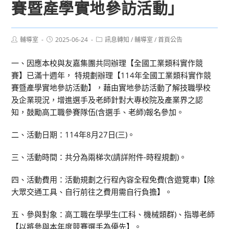
賽暨產學實地參訪活動」
Post
Post
Post
輔導室
2025-06-24
訊息轉知
/
輔導室
/
首頁公告
author:
published:
category:
一、因應本校與友嘉集團共同辦理【全國工業類科實作競
賽】已滿十週年， 特規劃辦理【114年全國工業類科實作競
賽暨產學實地參訪活動】，藉由實地參訪活動了解技職學校
及企業現況，增進選手及老師針對大專校院及產業界之認
知，鼓勵高工職參賽隊伍(含選手、老師)報名參加。
二、活動日期：114年8月27日(三)。
三、活動時間：共分為兩梯次(請詳附件-時程規劃)。
四、活動費用：活動規劃之行程內容全程免費(含遊覽車)【除
大眾交通工具、自行前往之費用需自行負擔】。
五、參與對象：高工職在學學生(工科、機械類群)、指導老師
【以將參與本年度競賽選手為優先】。