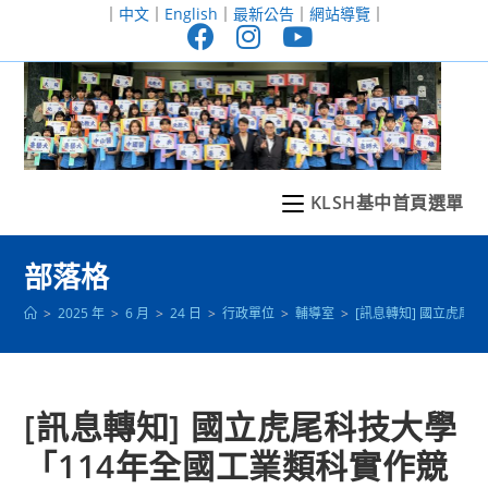
跳
｜
中文
｜
English
｜
最新公告
｜
網站導覽
｜
轉
至
主
要
內
容
KLSH基中首頁選單
部落格
>
2025 年
>
6 月
>
24 日
>
行政單位
>
輔導室
>
[訊息轉知] 國立虎尾
[訊息轉知] 國立虎尾科技大學
「114年全國工業類科實作競