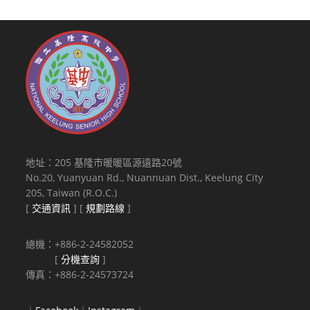
地址：205 基隆市暖暖區源遠路20號
No.20, Yuanyuan Rd., Nuannuan Dist., Keelung City
205, Taiwan (R.O.C.)
[
交通資訊
] [
規劃路線
]
總機：+886-2-24582052
[
分機查詢
]
傳真：+886-2-24573724