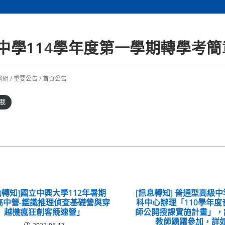
中學114學年度第一學期轉學考簡
務組
/
重要公告
/
首頁公告
載
動轉知]國立中興大學112年暑期
[訊息轉知] 普通型高級
高中營-鑑識推理偵查基礎營與穿
科中心辦理「110學年
越機瘋狂創客競速營」
師公開授課實施計畫」，
教師踴躍參加，詳