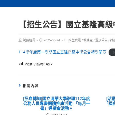
【招生公告】國立基隆高級
Post
Post
Post
試務組長
2025-06-24
招生資訊
/
教務處
/
置頂公告
/
試
author:
published:
category:
114學年度第一學期國立基隆高級中學公告轉學簡章
下
Post Views:
497
相關內容
[訊息轉知]國立清華大學辦理112年度
[活
公務人員專書閱讀推廣活動-「每月一
「國
書」導讀會活動。