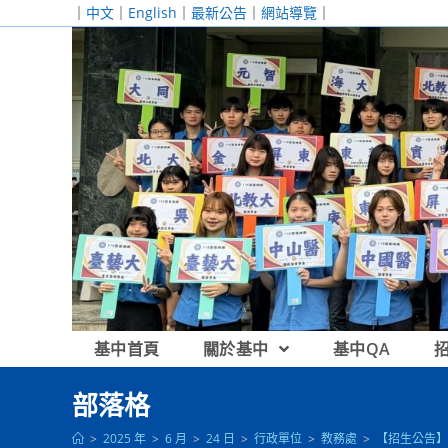
跳
｜
中文
｜
English
｜
最新公告
｜
網站導覽
｜
轉
至
主
要
內
容
基中首頁
關於基中
基中QA
部落格
>
2025 年
>
6 月
>
24 日
>
行政單位
>
教務處
>
【招生公告】