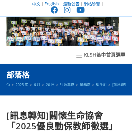
跳
｜
中文
｜
English
｜
最新公告
｜
網站導覽
｜
轉
至
主
要
內
容
KLSH基中首頁選單
部落格
>
2025 年
>
6 月
>
20 日
>
行政單位
>
學務處
>
衛生組
>
[訊息轉知]
[訊息轉知]關懷生命協會
「2025優良動保教師徵選」