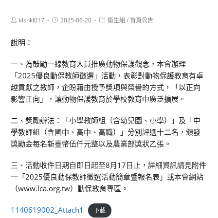
Post
Post
Post
klshkl017
2025-06-20
衛生組
/
首頁公告
author:
published:
category:
說明：
一、為鼓勵一線教育人員推廣動物保護觀念，本會辦理
「2025優良動保教師徵選」活動，表彰對動物保護教育有卓
越貢獻之教師，企盼藉由授予獎項與榮譽的方式，「以正向
影響正向」，讓動物保護教育於學校教育中廣泛擴展。
二、獎勵辦法：「小學教師組（含幼兒園、小學）」及「中
學教師組（含國中、高中、高職）」分別評選十二名，頒發
獎勵金每名新臺幣伍仟元整以及農業部獎狀乙張。
三、活動收件日期自即日起至8月17日止，詳細資訊請見附件
一「2025優良動保教師徵選活動簡章暨報名表」或本會網站
（www.lca.org.tw）動保教育專區。
1140619002_Attach1
下載