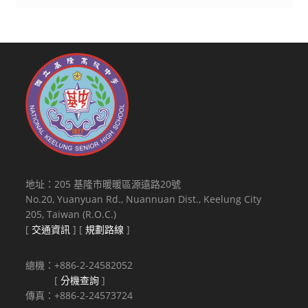
地址：205 基隆市暖暖區源遠路20號
No.20, Yuanyuan Rd., Nuannuan Dist., Keelung City
205, Taiwan (R.O.C.)
[
交通資訊
] [
規劃路線
]
總機：+886-2-24582052
[
分機查詢
]
傳真：+886-2-24573724