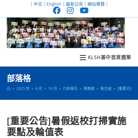
跳
｜
中文
｜
English
｜
最新公告
｜
網站導覽
｜
轉
至
主
要
內
容
KLSH基中首頁選單
部落格
>
2025 年
>
6 月
>
19 日
>
行政單位
>
學務處
>
衛生組
>
[重要公告
[重要公告]暑假返校打掃實施
要點及輪值表