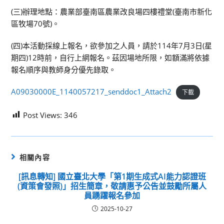
(三)辦理地點：農業部臺南區農業改良場四樓禮堂(臺南市新化
區牧場70號)。
(四)本活動採線上報名，欲參加之人員，請於114年7月3日(星
期四)12時前，自行上網報名。茲因場地所限，如額滿將依據
報名順序與教師身分優先錄取。
A09030000E_1140057217_senddoc1_Attach2
下載
Post Views:
346
相關內容
[訊息轉知] 國立臺北大學「第1期生成式AI能力認證班
(資策會發照)」招生簡章，敬請惠予公告並鼓勵所屬人
員踴躍報名參加
2025-10-27