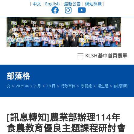
跳
｜
中文
｜
English
｜
最新公告
｜
網站導覽
｜
轉
至
主
要
內
容
KLSH基中首頁選單
部落格
>
2025 年
>
6 月
>
18 日
>
行政單位
>
學務處
>
衛生組
>
[訊息轉知]
[訊息轉知]農業部辦理114年
食農教育優良主題課程研討會