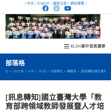
跳
｜
中文
｜
English
｜
最新公告
｜
網站導覽
｜
轉
至
主
要
內
容
KLSH基中首頁選單
部落格
>
2025 年
>
6 月
>
18 日
>
行政單位
>
輔導室
>
[訊息轉知]國立臺灣大
[訊息轉知]國立臺灣大學「教
育部跨領域教師發展暨人才培