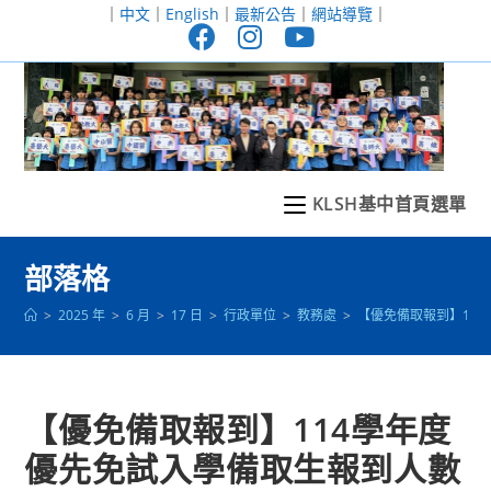
跳
｜
中文
｜
English
｜
最新公告
｜
網站導覽
｜
轉
至
主
要
內
容
KLSH基中首頁選單
部落格
>
2025 年
>
6 月
>
17 日
>
行政單位
>
教務處
>
【優免備取報到】11
【優免備取報到】114學年度
優先免試入學備取生報到人數