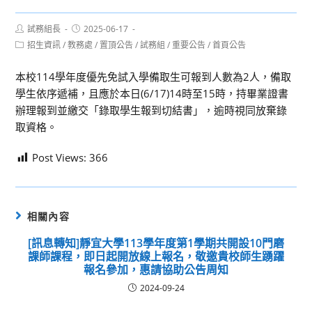
Post
Post
試務組長
2025-06-17
author:
published:
Post
招生資訊
/
教務處
/
置頂公告
/
試務組
/
重要公告
/
首頁公告
category:
本校114學年度優先免試入學備取生可報到人數為2人，備取
學生依序遞補，且應於本日(6/17)14時至15時，持畢業證書
辦理報到並繳交「錄取學生報到切結書」，逾時視同放棄錄
取資格。
Post Views:
366
相關內容
[訊息轉知]靜宜大學113學年度第1學期共開設10門磨
課師課程，即日起開放線上報名，敬邀貴校師生踴躍
報名參加，惠請協助公告周知
2024-09-24