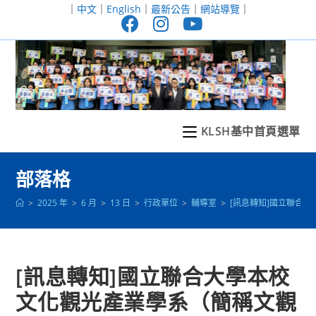
跳
｜
中文
｜
English
｜
最新公告
｜
網站導覽
｜
轉
至
主
要
內
容
KLSH基中首頁選單
部落格
>
2025 年
>
6 月
>
13 日
>
行政單位
>
輔導室
>
[訊息轉知]國立聯合
[訊息轉知]國立聯合大學本校
文化觀光產業學系（簡稱文觀