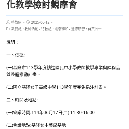
化教學檢討觀摩會
Post
Post
特教組
2025-06-12
author:
published:
Post
教務處
/
教師活動
/
特教組
/
訊息轉知
/
進修研習
/
首頁公告
category:
說明：
一、依據:
(一)基隆市113學年度精進國民中小學教師教學專業與課程品
質整體推動計畫。
(二)國立基隆女子高級中學113學年度完免挹注計畫。
二、時間及地點:
(一)會議時間:114年06月17日(二) 11:30-16:00
(二)會議地點:基隆女中美感基地