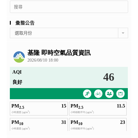
Search
for:
彙整公告
彙
選取月份
整
公
告