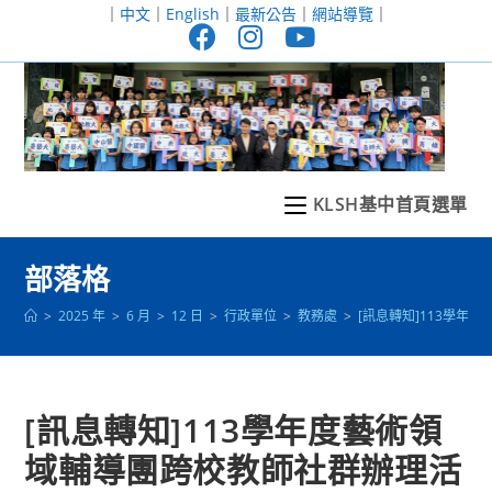
跳
｜
中文
｜
English
｜
最新公告
｜
網站導覽
｜
轉
至
主
要
內
容
KLSH基中首頁選單
部落格
>
2025 年
>
6 月
>
12 日
>
行政單位
>
教務處
>
[訊息轉知]113學
[訊息轉知]113學年度藝術領
域輔導團跨校教師社群辦理活