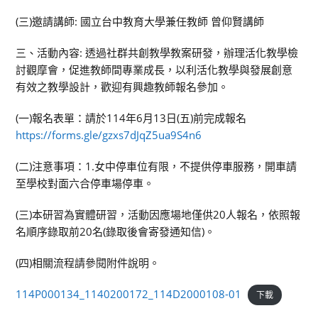
(三)邀請講師: 國立台中教育大學兼任教師 曾仰賢講師
三、活動內容: 透過社群共創教學教案研發，辦理活化教學檢
討觀摩會，促進教師間專業成長，以利活化教學與發展創意
有效之教學設計，歡迎有興趣教師報名參加。
(一)報名表單：請於114年6月13日(五)前完成報名
https://forms.gle/gzxs7dJqZ5ua9S4n6
(二)注意事項：1.女中停車位有限，不提供停車服務，開車請
至學校對面六合停車場停車。
(三)本研習為實體研習，活動因應場地僅供20人報名，依照報
名順序錄取前20名(錄取後會寄發通知信)。
(四)相關流程請參閱附件說明。
114P000134_1140200172_114D2000108-01
下載