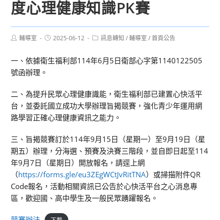
度心理健康知識PK賽
Post
Post
Post
輔導室
2025-06-12
訊息轉知
/
輔導室
/
首頁公告
author:
published:
category:
一、依據衛生福利部114年6月5日衛部心字第1140122505
號函辦理。
二、為提升民眾心理健康識能，衛生福利部已建置心快活平
台，並委託國立成功大學辦理旨揭競賽，強化青少年運用網
路學習正確心理健康資訊之能力。
三、旨揭競賽訂於114年9月15日（星期一）至9月19日（星
期五）辦理，分海選、預賽及決賽三階段，並自即日起至114
年9月7日（星期日）開放報名，請逕上網
（
https://forms.gle/eu3ZEgWCtJvRitTNA
）或掃描附件QR
Code報名，活動相關資訊已公告於心快活平台之心消息專
區，歡迎國、高中學生及一般民眾踴躍報名。
競賽辦法