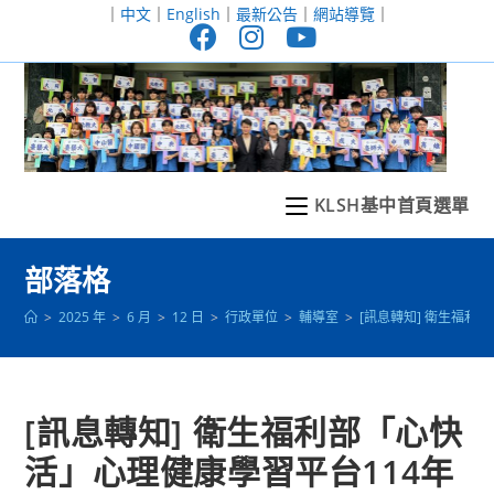
跳
｜
中文
｜
English
｜
最新公告
｜
網站導覽
｜
轉
至
主
要
內
容
KLSH基中首頁選單
部落格
>
2025 年
>
6 月
>
12 日
>
行政單位
>
輔導室
>
[訊息轉知] 衛生福利
[訊息轉知] 衛生福利部「心快
活」心理健康學習平台114年