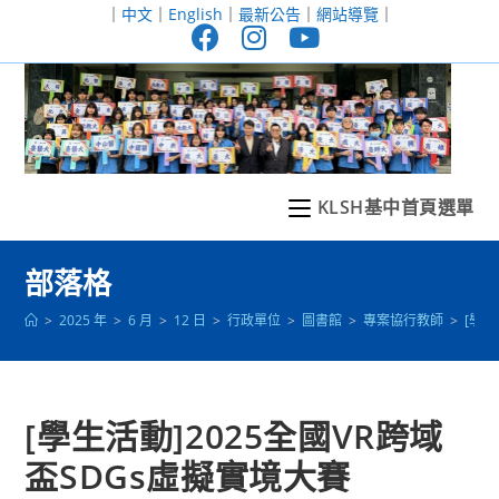
跳
｜
中文
｜
English
｜
最新公告
｜
網站導覽
｜
轉
至
主
要
內
容
KLSH基中首頁選單
部落格
>
2025 年
>
6 月
>
12 日
>
行政單位
>
圖書館
>
專案協行教師
>
[學生
[學生活動]2025全國VR跨域
盃SDGs虛擬實境大賽