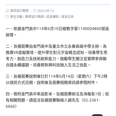
Post
Post
資訊協行教師
2025-06-12
author:
published:
Post
學生活動
/
專案協行教師
/
訊息轉知
/
首頁公告
category:
一、依據金門高中114年6月10日樹教字第1140004860號函
辦理。
二、旨揭競賽由金門高中及臺北市立永春高級中學主辦，為
推廣VR虛擬實境，提升學生對元宇宙概念認知，培養學生思
考力、創造力及技術創新能力，鼓勵學生關注並實際參與聯
合國永續議題，培養將新興科技融入生活之技能。
三、旨揭競賽說明會訂於114年6月14日（星期六）下午2時
以視訊方式召開，說明會及競賽相關資訊請參閱附件。
四、檢附金門高中來函影本、旨揭競賽辦法及海報各1份；如
有相關問題，請逕洽旨揭競賽聯絡人銀先生（02-2361-
6666）