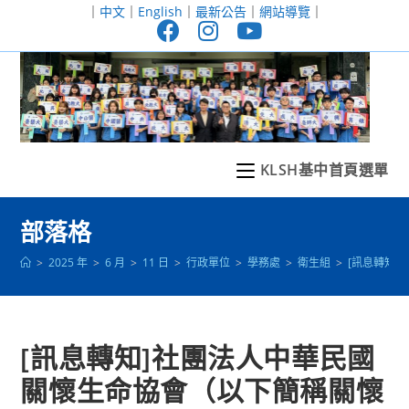
跳
｜
中文
｜
English
｜
最新公告
｜
網站導覽
｜
轉
至
主
要
內
容
KLSH基中首頁選單
部落格
>
2025 年
>
6 月
>
11 日
>
行政單位
>
學務處
>
衛生組
>
[訊息轉知
[訊息轉知]社團法人中華民國
關懷生命協會（以下簡稱關懷