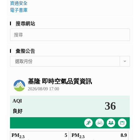
資通安全
電子書庫
搜尋網站
Search
for:
彙整公告
彙
選取月份
整
公
告