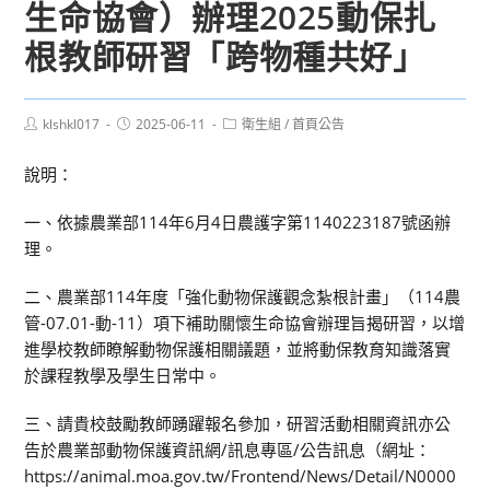
生命協會）辦理2025動保扎
根教師研習「跨物種共好」
Post
Post
Post
klshkl017
2025-06-11
衛生組
/
首頁公告
author:
published:
category:
說明：
一、依據農業部114年6月4日農護字第1140223187號函辦
理。
二、農業部114年度「強化動物保護觀念紮根計畫」（114農
管-07.01-動-11）項下補助關懷生命協會辦理旨揭研習，以增
進學校教師瞭解動物保護相關議題，並將動保教育知識落實
於課程教學及學生日常中。
三、請貴校鼓勵教師踴躍報名參加，研習活動相關資訊亦公
告於農業部動物保護資訊網/訊息專區/公告訊息（網址：
https://animal.moa.gov.tw/Frontend/News/Detail/N0000