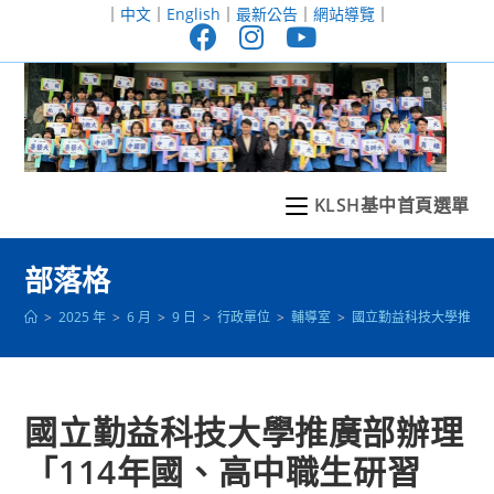
跳
｜
中文
｜
English
｜
最新公告
｜
網站導覽
｜
轉
至
主
要
內
容
KLSH基中首頁選單
部落格
>
2025 年
>
6 月
>
9 日
>
行政單位
>
輔導室
>
國立勤益科技大學推廣部
國立勤益科技大學推廣部辦理
「114年國、高中職生研習