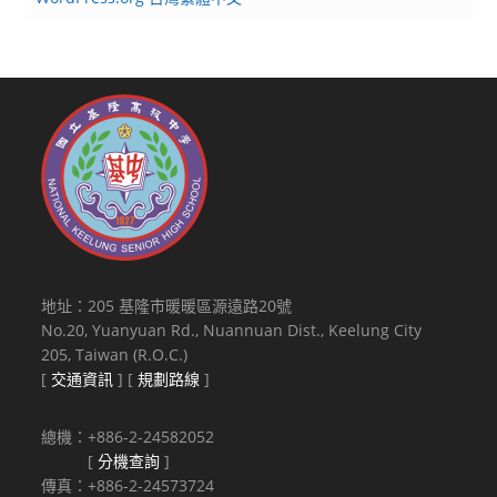
地址：205 基隆市暖暖區源遠路20號
No.20, Yuanyuan Rd., Nuannuan Dist., Keelung City
205, Taiwan (R.O.C.)
[
交通資訊
] [
規劃路線
]
總機：+886-2-24582052
[
分機查詢
]
傳真：+886-2-24573724