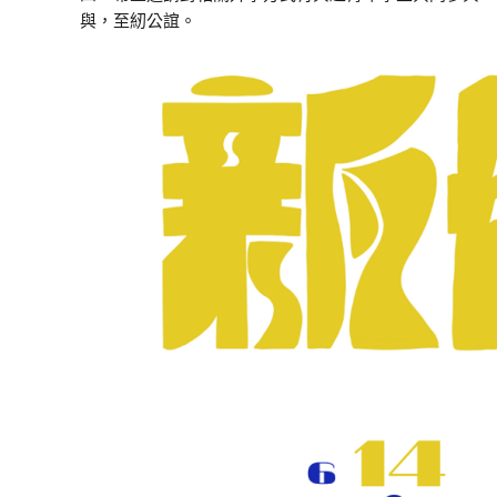
與，至紉公誼。