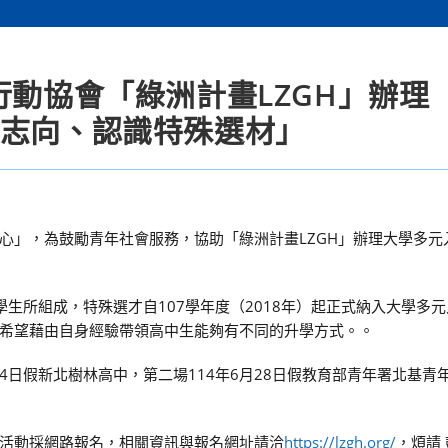
動協會「綠洲計畫LZGH」辦理「2
索志向、認識特殊選材」
心」，為鼓勵青年社會服務，協助「綠洲計畫LZGH」辦理大學多元
學生所組成，特殊選才自107學年度（2018年）起正式納入大學多
希望藉由自身經驗帶領高中生能夠有不同的升學方式。。
4日假新北樹林高中，第二場114年6月28日假教育部青年署北基青
活動採網路報名，相關資訊與報名網址請洽
https://lzgh.org/
，煩請