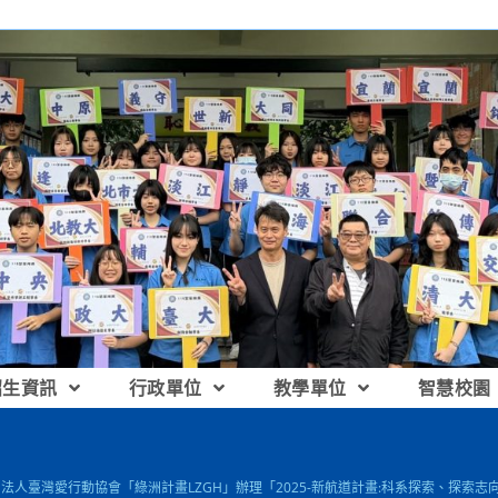
招生資訊
行政單位
教學單位
智慧校園
團法人臺灣愛行動協會「綠洲計畫LZGH」辦理「2025-新航道計畫:科系探索、探索