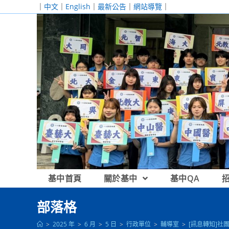
跳
｜
中文
｜
English
｜
最新公告
｜
網站導覽
｜
轉
至
主
要
內
容
基中首頁
關於基中
基中QA
部落格
>
2025 年
>
6 月
>
5 日
>
行政單位
>
輔導室
>
[訊息轉知]社