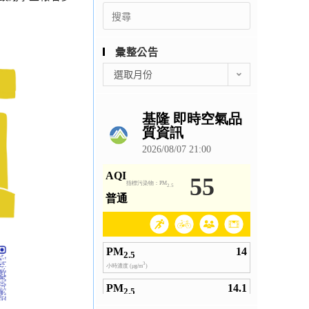
Search
for:
彙整公告
彙
選取月份
整
公
告