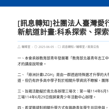
[訊息轉知]社團法人臺灣愛行
新航道計畫:科系探索、探
Post
Post
Post
輔導室
2025-06-05
訊息轉知
/
輔導室
/
首頁公告
author:
published:
category:
一、本會承辦教育部青年發展署「教育部北基青年志工中
才的講座說明會。
二、「綠洲計畫LZGH」是由一群透過特殊選才升學的大
道，但仍有許多高中學子對於相關升學資訊不瞭解，團隊
三、旨揭活動擬於南北各辦理三場次：第一場114年6月1
三場114年6月29日假屏東青少年活動中心辦理。
四、希望邀請對相關升學方式有興趣青年學生共同參與，