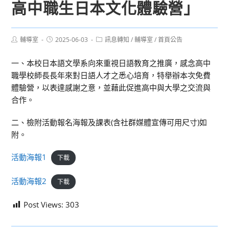
高中職生日本文化體驗營」
Post
Post
Post
輔導室
2025-06-03
訊息轉知
/
輔導室
/
首頁公告
author:
published:
category:
一、本校日本語文學系向來重視日語教育之推廣，感念高中
職學校師長長年來對日語人才之悉心培育，特舉辦本次免費
體驗營，以表達感謝之意，並藉此促進高中與大學之交流與
合作。
二、檢附活動報名海報及課表(含社群媒體宣傳可用尺寸)如
附。
活動海報1
下載
活動海報2
下載
Post Views:
303