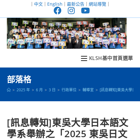
跳
｜
中文
｜
English
｜
最新公告
｜
網站導覽
｜
轉
至
主
要
內
容
KLSH基中首頁選單
部落格
>
2025 年
>
6 月
>
3 日
>
行政單位
>
輔導室
>
[訊息轉知]東吳大學日
[訊息轉知]東吳大學日本語文
學系舉辦之「2025 東吳日文