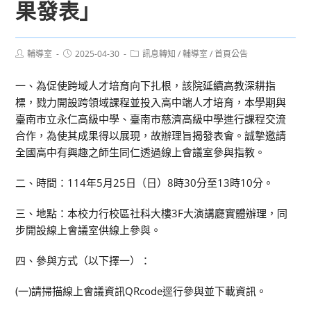
果發表」
Post
Post
Post
輔導室
2025-04-30
訊息轉知
/
輔導室
/
首頁公告
author:
published:
category:
一、為促使跨域人才培育向下扎根，該院延續高教深耕指
標，戮力開設跨領域課程並投入高中端人才培育，本學期與
臺南市立永仁高級中學、臺南市慈濟高級中學進行課程交流
合作，為使其成果得以展現，故辦理旨揭發表會。誠摯邀請
全國高中有興趣之師生同仁透過線上會議室參與指教。
二、時間：114年5月25日（日）8時30分至13時10分。
三、地點：本校力行校區社科大樓3F大演講廳實體辦理，同
步開設線上會議室供線上參與。
四、參與方式（以下擇一）：
(一)請掃描線上會議資訊QRcode逕行參與並下載資訊。