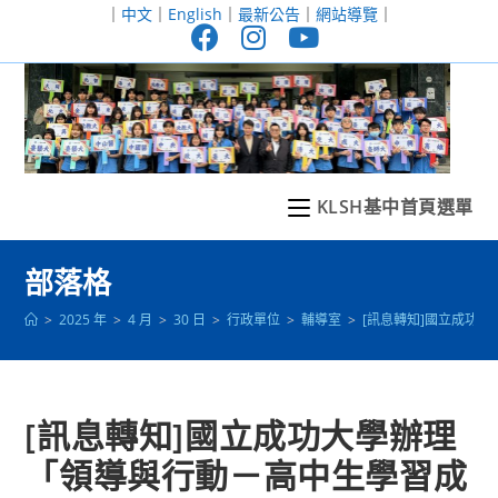
跳
｜
中文
｜
English
｜
最新公告
｜
網站導覽
｜
轉
至
主
要
內
容
KLSH基中首頁選單
部落格
>
2025 年
>
4 月
>
30 日
>
行政單位
>
輔導室
>
[訊息轉知]國立成功
[訊息轉知]國立成功大學辦理
「領導與行動－高中生學習成