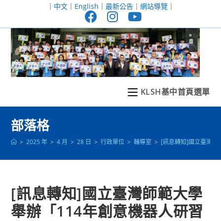
跳
｜
中文
｜
English
｜
最新公告
｜
網站導覽
｜
轉
至
主
要
內
容
KLSH基中首頁選單
部落格
>
2025 年
>
4 月
>
28 日
>
行政單位
>
輔導室
>
[訊息轉知]國立臺灣師
[訊息轉知]國立臺灣師範大學
舉辦「114年創意機器人研習