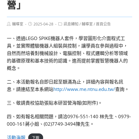
營」
Post
Post
Post
輔導室
2025-04-28
訊息轉知
/
輔導室
/
首頁公告
author:
published:
category:
一、透過LEGO SPIKE機器人套件，學習圖形化介面程式工
具，並實際體驗機器人組裝與控制，讓學員在參與過程中，
自然而然培養對機械設計、電腦控制、程式邏輯分析等領域
的基礎原理和基本技術的認識。進而提前掌握智慧機器人的
概念。
二、本活動報名自即日起至額滿為止，詳細內容與報名訊
息，請連結至本系網站
http://www.me.ntnu.edu.tw/
查詢。
三、敬請貴校協助張貼本研習營海報(如附件)。
四、如有報名相關問題，請洽0976-551-140 林先生、0979-
000-161蔣小姐、(02)7749-3494陳先生。
活動海報
下載