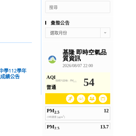
Search
for:
彙整公告
彙
選取月份
整
公
告
中學112學年
選成績公告