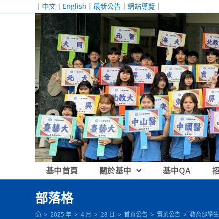
跳
｜
中文
｜
English
｜
最新公告
｜
網站導覽
｜
轉
至
主
要
內
容
基中首頁
關於基中
基中QA
部落格
>
2025 年
>
4 月
>
28 日
>
首頁公告
>
置頂公告
>
教育部學生