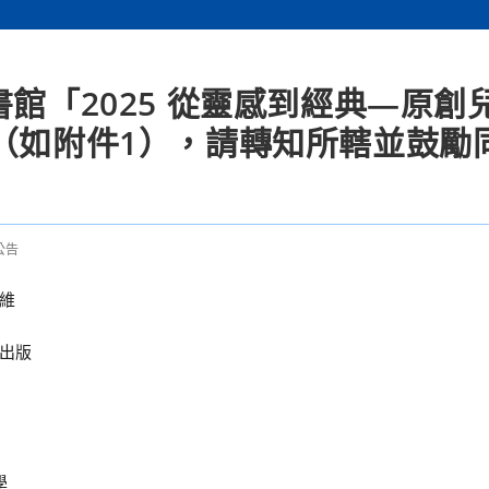
書館「2025 從靈感到經典—原創
畫（如附件1），請轉知所轄並鼓勵
公告
維
出版
學