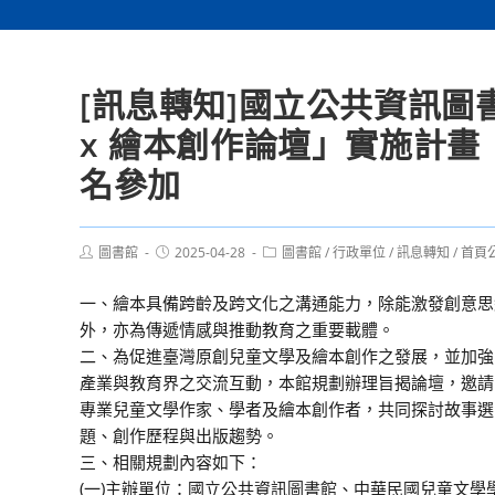
[訊息轉知]國立公共資訊圖
x 繪本創作論壇」實施計
名參加
Post
Post
Post
圖書館
2025-04-28
圖書館
/
行政單位
/
訊息轉知
/
首頁
author:
published:
category:
一、繪本具備跨齡及跨文化之溝通能力，除能激發創意思
外，亦為傳遞情感與推動教育之重要載體。
二、為促進臺灣原創兒童文學及繪本創作之發展，並加強
產業與教育界之交流互動，本館規劃辦理旨揭論壇，邀請
專業兒童文學作家、學者及繪本創作者，共同探討故事選
題、創作歷程與出版趨勢。
三、相關規劃內容如下：
(一)主辦單位：國立公共資訊圖書館、中華民國兒童文學