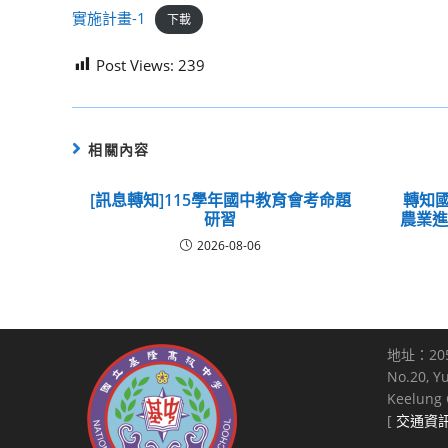
實施計畫-1
下載
Post Views:
239
相關內容
[訊息轉知]115學年國中教育會考命題
轉知國
研習
農業
2026-08-06
地址：20
No.20, Y
Keelung C
[
交通資