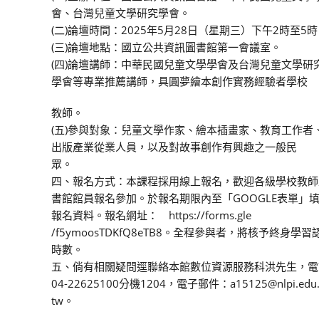
會、台灣兒童文學研究學會。
(二)論壇時間：2025年5月28日（星期三）下午2時至5
(三)論壇地點：國立公共資訊圖書館第一會議室。
(四)論壇講師：中華民國兒童文學學會及台灣兒童文學研
學會等專業推薦講師，具圓夢繪本創作實務經驗者學校
教師。
(五)參與對象：兒童文學作家、繪本插畫家、教育工作者
出版產業從業人員，以及對故事創作有興趣之一般民
眾。
四、報名方式：本課程採用線上報名，歡迎各級學校教師
書館館員報名參加。於報名期限內至「GOOGLE表單」
報名資料。報名網址： https://forms.gle
/f5ymoosTDKfQ8eTB8。全程參與者，將核予終身學習
時數。
五、倘有相關疑問逕聯絡本館數位資源服務科洪先生，電
04-22625100分機1204，電子郵件：a15125@nlpi.edu
tw。