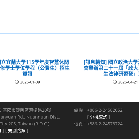
立宜蘭大學115學年度智慧休閒
[訊息轉知] 國立政治大
進修學士學位學程（公費生）招生
會舉辦第三十一屆「政大
資訊
生法律研習營」
2026-01-09
2026-04-21
5 基隆市暖暖區源遠路20號
總機：+886-2-24582052
uanyuan Rd., Nuannuan Dist.,
[
分機查詢
]
ity 205, Taiwan (R.O.C.)
傳真：+886-2-24573724
訊
] [
規劃路線
]