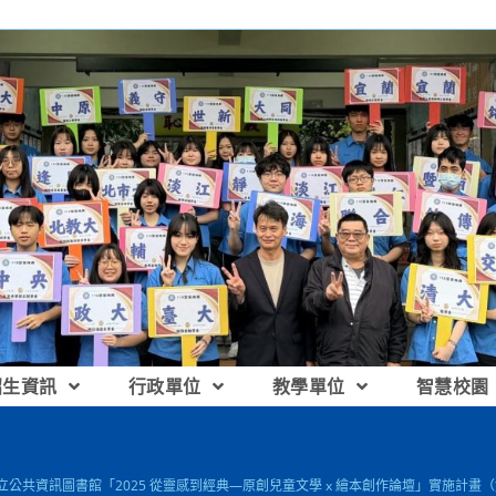
招生資訊
行政單位
教學單位
智慧校園
國立公共資訊圖書館「2025 從靈感到經典—原創兒童文學 x 繪本創作論壇」實施計