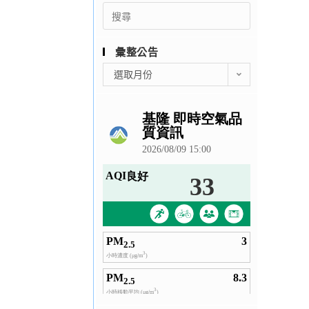
Search
for:
彙整公告
彙
選取月份
整
公
告