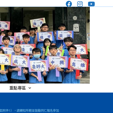
重點專區
畫（如附件1），請轉知所轄並鼓勵同仁報名參加