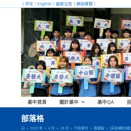
跳
｜
中文
｜
English
｜
最新公告
｜
網站導覽
｜
轉
至
主
要
內
容
基中首頁
關於基中
基中QA
部落格
>
2025 年
>
4 月
>
28 日
>
行政單位
>
圖書館
>
[訊息轉知]