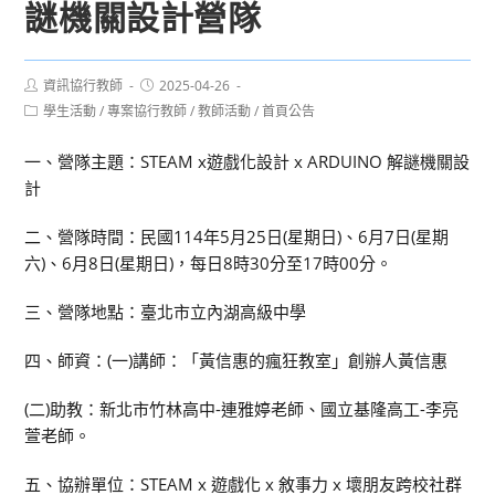
謎機關設計營隊
Post
Post
資訊協行教師
2025-04-26
author:
published:
Post
學生活動
/
專案協行教師
/
教師活動
/
首頁公告
category:
一、營隊主題：STEAM x遊戲化設計 x ARDUINO 解謎機關設
計
二、營隊時間：民國114年5月25日(星期日)、6月7日(星期
六)、6月8日(星期日)，每日8時30分至17時00分。
三、營隊地點：臺北市立內湖高級中學
四、師資：(一)講師：「黃信惠的瘋狂教室」創辦人黃信惠
(二)助教：新北市竹林高中-連雅婷老師、國立基隆高工-李亮
萱老師。
五、協辦單位：STEAM x 遊戲化 x 敘事力 x 壞朋友跨校社群