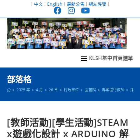
跳
｜
中文
｜
English
｜
最新公告
｜
網站導覽
｜
轉
至
主
要
內
容
KLSH基中首頁選單
部落格
>
2025 年
>
4 月
>
26 日
>
行政單位
>
圖書館
>
專案協行教師
>
[教師
[教師活動][學生活動]STEAM
x遊戲化設計 x ARDUINO 解