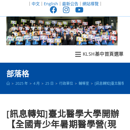
跳
｜
中文
｜
English
｜
最新公告
｜
網站導覽
｜
轉
至
主
要
內
容
KLSH基中首頁選單
部落格
>
2025 年
>
4 月
>
25 日
>
行政單位
>
輔導室
>
[訊息轉知]臺北醫學
[訊息轉知]臺北醫學大學開辦
【全國青少年暑期醫學營(現