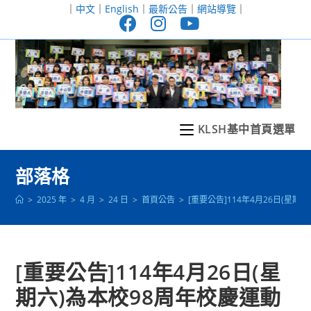
跳
｜
中文
｜
English
｜
最新公告
｜
網站導覽
｜
轉
至
主
要
內
容
KLSH基中首頁選單
部落格
>
2025 年
>
4 月
>
24 日
>
首頁公告
>
[重要公告]114年4月26日(
[重要公告]114年4月26日(星
期六)為本校98周年校慶運動