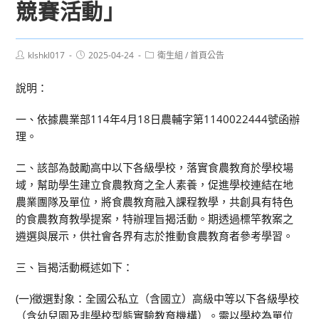
競賽活動」
Post
Post
Post
klshkl017
2025-04-24
衛生組
/
首頁公告
author:
published:
category:
說明：
一、依據農業部114年4月18日農輔字第1140022444號函辦
理。
二、該部為鼓勵高中以下各級學校，落實食農教育於學校場
域，幫助學生建立食農教育之全人素養，促進學校連結在地
農業團隊及單位，將食農教育融入課程教學，共創具有特色
的食農教育教學提案，特辦理旨揭活動。期透過標竿教案之
遴選與展示，供社會各界有志於推動食農教育者參考學習。
三、旨揭活動概述如下：
(一)徵選對象：全國公私立（含國立）高級中等以下各級學校
（含幼兒園及非學校型態實驗教育機構）。需以學校為單位