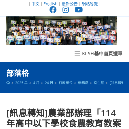
跳
｜
中文
｜
English
｜
最新公告
｜
網站導覽
｜
轉
至
主
要
內
容
KLSH基中首頁選單
部落格
>
2025 年
>
4 月
>
24 日
>
行政單位
>
學務處
>
衛生組
>
[訊息轉知]
[訊息轉知]農業部辦理「114
年高中以下學校食農教育教案