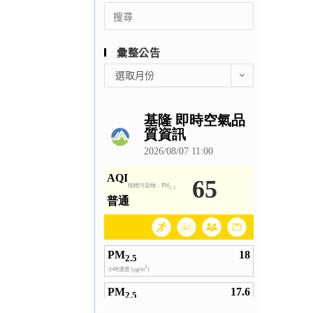
Search
for:
彙整公告
彙
選取月份
整
公
告