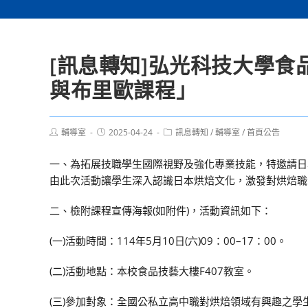
[訊息轉知]弘光科技大學
與布里歐課程」
Post
Post
Post
輔導室
2025-04-24
訊息轉知
/
輔導室
/
首頁公告
author:
published:
category:
一、為拓展技職學生國際視野及強化專業技能，特邀請日
由此次活動讓學生深入認識日本烘焙文化，激發對烘焙職
二、檢附課程宣傳海報(如附件)，活動資訊如下：
(一)活動時間：114年5月10日(六)09：00–17：00。
(二)活動地點：本校食品技藝大樓F407教室。
(三)參加對象：全國公私立高中職對烘焙領域有興趣之學