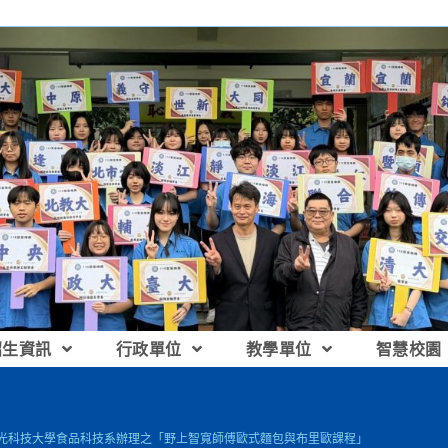
招生資訊
行政單位
教學單位
智慧校園
弘光科技大學食品科技系辦理之「野上智寬師傅歐式麵包與布里歐課程」