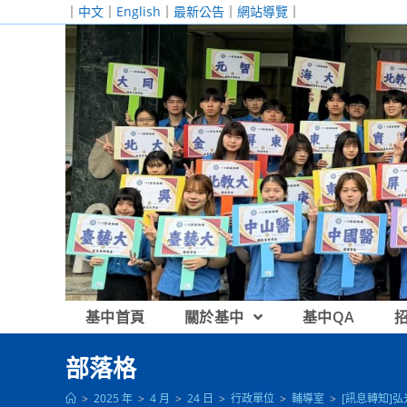
跳
｜
中文
｜
English
｜
最新公告
｜
網站導覽
｜
轉
至
主
要
內
容
基中首頁
關於基中
基中QA
部落格
>
2025 年
>
4 月
>
24 日
>
行政單位
>
輔導室
>
[訊息轉知]