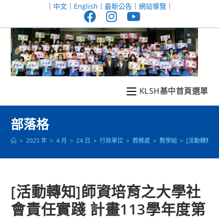
跳
｜
中文
｜
English
｜
最新公告
｜
網站導覽
｜
轉
至
主
要
內
容
KLSH基中首頁選單
部落格
>
2025 年
>
4 月
>
24 日
>
行政單位
>
教務處
>
教學組
>
[活動轉知]
[活動轉知]師資培育之大學社
會責任實踐 計畫113學年度第