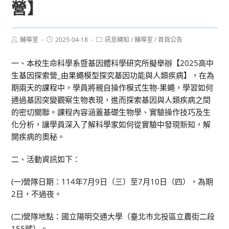
營】
Post
Post
Post
輔導室
2025-04-18
訊息轉知
/
輔導室
/
首頁公告
author:
published:
category:
一、本校生命科學系暨基因體科學研究所擬舉辦【2025高中
生基因探索營_由果蠅模型探究基因功能與人類疾病】，在為
期兩天的課程中，學員將親自操作模式生物-果蠅，學習如何
通過基因突變觀察生物表現，進而探索基因與人類疾病之間
的密切關聯。課程內容涵蓋基礎生物學、實驗操作技巧及生
化分析，讓學員深入了解科學家如何從實驗中發現新知，解
開疾病的奧秘。
二、活動資訊如下：
(一)營隊日期：114年7月9日（三）至7月10日（四），為期
2日，不過夜。
(二)營隊地點：國立陽明交通大學（臺北市北投區立農街二段
155號）。