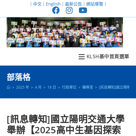
跳
｜
中文
｜
English
｜
最新公告
｜
網站導覽
｜
轉
至
主
要
內
容
KLSH基中首頁選單
部落格
>
2025 年
>
4 月
>
18 日
>
行政單位
>
輔導室
>
[訊息轉知]國立陽明交
[訊息轉知]國立陽明交通大學
舉辦【2025高中生基因探索