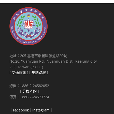
地址：205 基隆市暖暖區源遠路20號
No.20, Yuanyuan Rd., Nuannuan Dist., Keelung City
205, Taiwan (R.O.C.)
[
交通資訊
] [
規劃路線
]
總機：+886-2-24582052
[
分機查詢
]
傳真：+886-2-24573724
｜
Facebook
｜
Instagram
｜