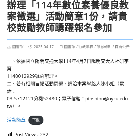
辦理「114年數位素養優良教
案徵選」活動簡章1份，請貴
校鼓勵教師踴躍報名參加
Post
Post
Post
圖書館
2025-04-17
圖書館
/
行政單位
/
訊息轉知
/
首頁公告
author:
published:
category:
一、依據國立陽明交通大學114年4月7日陽明交大人社研字
第
1140012929號函辦理。
二、若有相關旨揭活動問題，請洽本案聯絡人陳小姐（電
話：
03-5712121分機52480；電子信箱：pinshiou@nycu.edu.
tw）。
活動簡章
下載
Post Views:
232