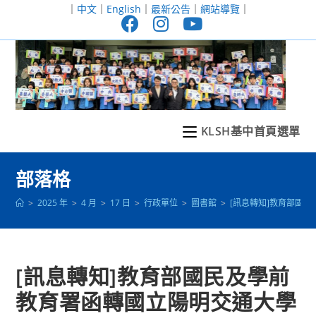
跳
｜
中文
｜
English
｜
最新公告
｜
網站導覽
｜
轉
至
主
要
內
容
KLSH基中首頁選單
部落格
>
2025 年
>
4 月
>
17 日
>
行政單位
>
圖書館
>
[訊息轉知]教育部國
[訊息轉知]教育部國民及學前
教育署函轉國立陽明交通大學