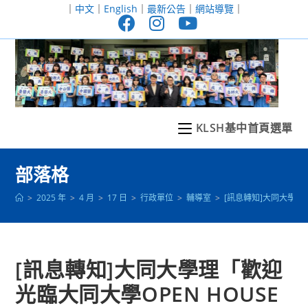
跳
｜
中文
｜
English
｜
最新公告
｜
網站導覽
｜
轉
至
主
要
內
容
KLSH基中首頁選單
部落格
>
2025 年
>
4 月
>
17 日
>
行政單位
>
輔導室
>
[訊息轉知]大同大學理「
[訊息轉知]大同大學理「歡迎
光臨大同大學OPEN HOUSE