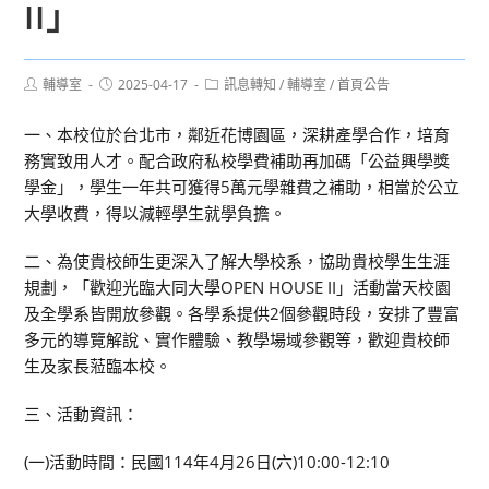
II」
Post
Post
Post
輔導室
2025-04-17
訊息轉知
/
輔導室
/
首頁公告
author:
published:
category:
一、本校位於台北市，鄰近花博園區，深耕產學合作，培育
務實致用人才。配合政府私校學費補助再加碼「公益興學獎
學金」，學生一年共可獲得5萬元學雜費之補助，相當於公立
大學收費，得以減輕學生就學負擔。
二、為使貴校師生更深入了解大學校系，協助貴校學生生涯
規劃，「歡迎光臨大同大學OPEN HOUSE II」活動當天校園
及全學系皆開放參觀。各學系提供2個參觀時段，安排了豐富
多元的導覽解說、實作體驗、教學場域參觀等，歡迎貴校師
生及家長蒞臨本校。
三、活動資訊：
(一)活動時間：民國114年4月26日(六)10:00-12:10