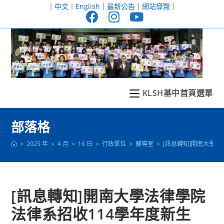
跳
｜
中文
｜
English
｜
最新公告
｜
網站導覽
｜
轉
至
主
要
內
容
KLSH基中首頁選單
部落格
>
2025 年
>
4 月
>
16 日
>
行政單位
>
輔導室
>
[訊息轉知]開南大學法
[訊息轉知]開南大學法律學院
法律系招收114學年度新生