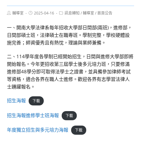
Post
Post
Post
輔導室
2025-04-16
訊息轉知
/
輔導室
/
首頁公告
author:
published:
category:
一、開南大學法律系每年招收大學部日間部(兩班)，進修部，
日間部碩士班，法律碩士在職專班。學制完整，學校硬體設
施完善；師資優秀且有熱忱，理論與業師兼備。
二、114學年度各學制已經開始招生，日間與進修大學部即將
開始報名。今年更招收第三屆學士後多元培力班，只要修滿
進修部48學分即可取得法學士之證書，並具備參加律師考試
等資格，適合各界在職人士進修。歡迎各界有志學習法律人
士踴躍報名。
招生海報
下載
招生海報進修學士班海報
下載
年度獨立招生與多元培力海報
下載