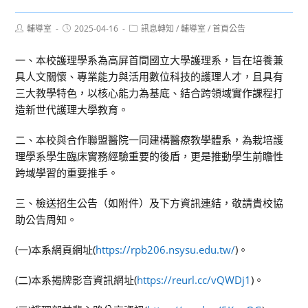
Post
Post
Post
輔導室
2025-04-16
訊息轉知
/
輔導室
/
首頁公告
author:
published:
category:
一、本校護理學系為高屏首間國立大學護理系，旨在培養兼
具人文關懷、專業能力與活用數位科技的護理人才，且具有
三大教學特色，以核心能力為基底、結合跨領域實作課程打
造新世代護理大學教育。
二、本校與合作聯盟醫院一同建構醫療教學體系，為栽培護
理學系學生臨床實務經驗重要的後盾，更是推動學生前瞻性
跨域學習的重要推手。
三、檢送招生公告（如附件）及下方資訊連結，敬請貴校協
助公告周知。
(一)本系網頁網址(
https://rpb206.nsysu.edu.tw/
)。
(二)本系揭牌影音資訊網址(
https://reurl.cc/vQWDj1
)。