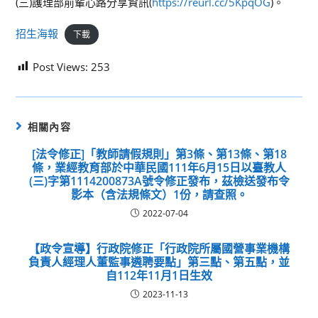
(三)護理部前輩心路分享資訊(
https://reurl.cc/5KpqOG
)。
招生海報
下載
Post Views:
253
相關內容
[法令修正]「教師請假規則」第3條、第13條、第18
條，業經教育部於中華民國111年6月15日以臺教人
(三)字第1114200873A號令修正發布，茲檢送發布令
影本（含法規條文）1份，請查照。
2022-07-04
【政令宣導】行政院修正「行政院所屬國營事業機構
負責人經理人董監事遴聘要點」第三點、第五點，並
自112年11月1日生效
2023-11-13