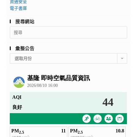
資通安全
電子書庫
搜尋網站
Search
for:
彙整公告
彙
選取月份
整
公
告