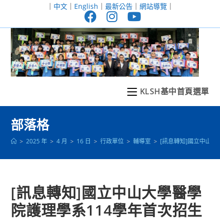
跳
｜
中文
｜
English
｜
最新公告
｜
網站導覽
｜
轉
至
主
要
內
容
KLSH基中首頁選單
部落格
>
2025 年
>
4 月
>
16 日
>
行政單位
>
輔導室
>
[訊息轉知]國立中山大
[訊息轉知]國立中山大學醫學
院護理學系114學年首次招生