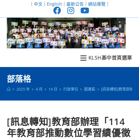
跳
｜
中文
｜
English
｜
最新公告
｜
網站導覽
｜
轉
至
主
要
內
容
KLSH基中首頁選單
部落格
>
2025 年
>
4 月
>
14 日
>
行政單位
>
圖書館
>
[訊息轉知]教育部辦理
[訊息轉知]教育部辦理「114
年教育部推動數位學習績優徵