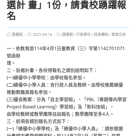
選計 畫」1份，請貴校踴躍報
名
Post
Post
Post
圖書館
2025-04-14
圖書館
/
行政單位
/
訊息轉知
/
首頁公告
author:
published:
category:
一、依教育部114年4月1日臺教資（三）字第1142701071
號函辦
理。
二、旨揭計畫，各校得報名之類別說明如下：
(一)績優中小學學校：由學校報名參加。
(二)績優中小學人員：含行政人員及教師，由學校推薦績優
推動教職員報名參加。
(三)優良教案：分為「自主學習組」、「PBL（專題導向學習
Project-Based Learning）學習組」及「新科技組」，
由學校教師或教學團隊自由報名；教學團隊至多4人。
三、前項各類別報名方式如下：
(一)「績優中小學學校」及「績優中小學人員」：請依徵選
計畫規定備齊相關資料，於114年7月1日（星期二）前將