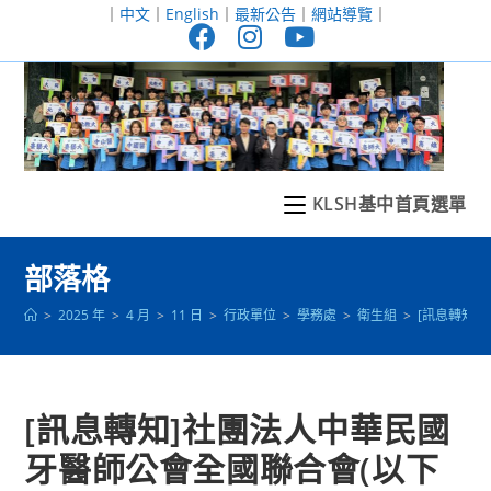
跳
｜
中文
｜
English
｜
最新公告
｜
網站導覽
｜
轉
至
主
要
內
容
KLSH基中首頁選單
部落格
>
2025 年
>
4 月
>
11 日
>
行政單位
>
學務處
>
衛生組
>
[訊息轉知]
[訊息轉知]社團法人中華民國
牙醫師公會全國聯合會(以下