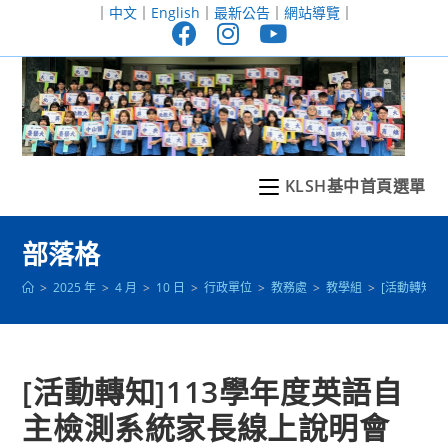
跳
｜
中文
｜
English
｜
最新公告
｜
網站導覽
｜
轉
至
主
要
內
容
KLSH基中首頁選單
部落格
>
2025 年
>
4 月
>
10 日
>
行政單位
>
教務處
>
教學組
>
[活動轉知]
[活動轉知]113學年度英語自
主檢測系統家長線上說明會