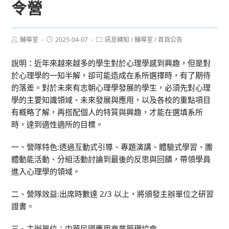
令營
Post
Post
Post
輔導室
2025-04-07
訊息轉知
/
輔導室
/
首頁公告
author:
published:
category:
說明：近年來越來越多的學生對於心理學感到興趣，但是對
於心理學的一知半解，卻可能造成在系所選擇時，有了期待
的落差。對於未來有志朝心理學發展的學生，必須先對心理
學的主要知識領域、未來發展與應用，以及各校的重點項目
有概略了解，再搭配個人的特質與興趣，才能在選填系所
時，達到適性適所的目標。
一、營隊特色:透過互動式引導、專題演講、體驗式學習、團
體動能活動、分組活動討論到最後的反思與回饋，帶領學員
進入心理學的領域。
二、營隊效益:出席時數達 2/3 以上，將頒發主辦單位之研習
證書。
三、主辦單位：中華民國應用商業管理協會