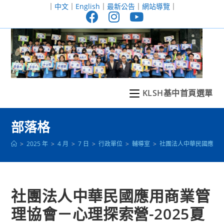
跳
｜
中文
｜
English
｜
最新公告
｜
網站導覽
｜
轉
至
主
要
內
容
KLSH基中首頁選單
部落格
>
2025 年
>
4 月
>
7 日
>
行政單位
>
輔導室
>
社團法人中華民國應用商
社團法人中華民國應用商業管
理協會－心理探索營-2025夏