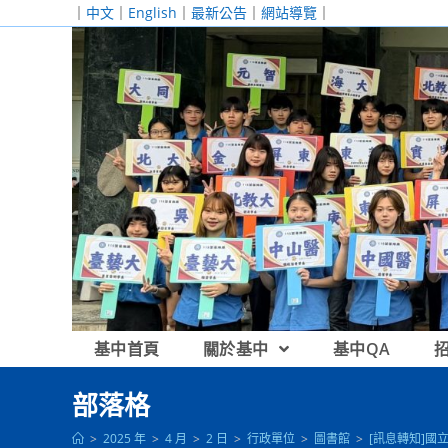
跳
｜
中文
｜
English
｜
最新公告
｜
網站導覽
｜
轉
至
主
要
內
容
基中首頁
關於基中
基中QA
部落格
>
2025 年
>
4 月
>
2 日
>
行政單位
>
圖書館
>
[訊息轉知]國