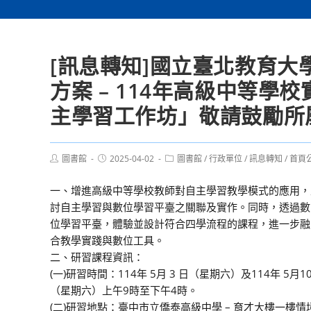
[訊息轉知]國立臺北教育
方案 – 114年高級中等
主學習工作坊」敬請鼓勵所
Post
Post
Post
圖書館
2025-04-02
圖書館
/
行政單位
/
訊息轉知
/
首頁
author:
published:
category:
一、增進高級中等學校教師對自主學習教學模式的應用，
討自主學習與數位學習平臺之關聯及實作。同時，透過數
位學習平臺，體驗並設計符合四學流程的課程，進一步融
合教學實踐與數位工具。
二、研習課程資訊：
(一)研習時間：114年 5月 3 日（星期六）及114年 5月1
（星期六）上午9時至下午4時。
(二)研習地點：臺中市立僑泰高級中學 – 育才大樓一樓情