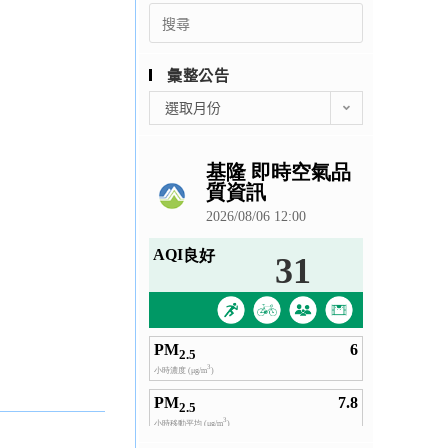
Search
for:
彙整公告
彙
選取月份
整
公
告