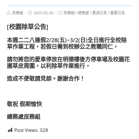
Post
Post
Post
庶務組
2025-02-26
庶務組
/
總務處
/
置頂公告
/
重要公告
author:
published:
category:
[校園除草公告]
本週二二八連假2/28(五)~3/2(日)全日進行全校除
草作業工程，若假日需到校辦公之教職同仁，
請勿將您的愛車停放在明德樓後方停車場及校園花
圃草皮周圍
，以利除草作業進行，
造成不便敬請見諒。謝謝合作！
敬祝 假期愉快
總務處庶務組
Post Views:
328