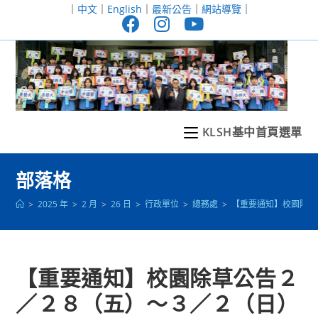
跳
｜
中文
｜
English
｜
最新公告
｜
網站導覽
｜
轉
至
主
要
內
容
KLSH基中首頁選單
部落格
>
2025 年
>
2 月
>
26 日
>
行政單位
>
總務處
>
【重要通知】校園除草
【重要通知】校園除草公告２
／２８（五）～３／２（日）