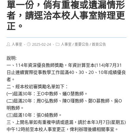
單一份，倘有重複或遺漏情形
者，請逕洽本校人事室辦理更
正。
Post
Post
Post
人事室
2025-02-24
人事室
/
重要公告
/
首頁公告
author:
published:
category:
說明:
一、114年資深優良教師獎勵，年資計算至本(114)年7月31
日止連續實際從事教學工作屆滿40、30、20、10年成績優良
者。
二、經本校初審獎勵名單如下：
(一)屆滿30年：王O中教師、蟻O慧教師。
(二)屆滿20年：周O弘教師、陳O瑾教師、鄭O慕教師、吳O
明教師。
(三)屆滿10年：張O綺教師。
三、上開名單如有重複申請或遺漏，請於本年3月7日(星期五)
中午12時前至本校人事室更正，俾利辦理後續相關事宜。