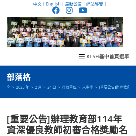
跳
｜
中文
｜
English
｜
最新公告
｜
網站導覽
｜
轉
至
主
要
內
容
KLSH基中首頁選單
部落格
>
2025 年
>
2 月
>
24 日
>
行政單位
>
人事室
>
[重要公告]辦理教育
[重要公告]辦理教育部114年
資深優良教師初審合格獎勵名