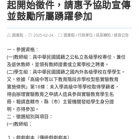
起開始徵件，請惠予協助宣傳
並鼓勵所屬踴躍參加
Post
Post
Post
圖書館
2025-02-24
圖書館
/
行政單位
/
訊息轉知
/
首頁公告
author:
published:
category:
一、參選資格：
(一)教師組：具中華民國國籍之公私立各級學校專任、兼任
及退休教師，並領有教師證書或立案學校之聘書。
(二)學生組：具中華民國國籍之國內外各級學校在學學生。
又，依據「高級中等以下教育階段非學校型態實驗教育
實施條例」第18條：未入學高級中等學校取得學籍者，
得由辦理實驗教育之申請人造具參與實驗教育學生名
冊，報請直轄市、縣（市）主管機關發給學生身分證
明，亦得參加。
二、徵選組別與項目：
(一)教師組：
１、戲劇劇本（傳統戲劇劇本）