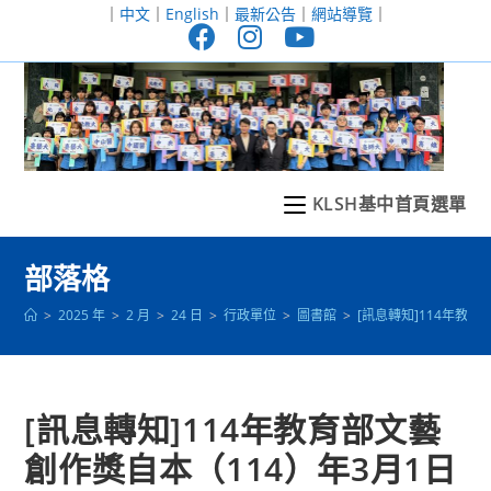
跳
｜
中文
｜
English
｜
最新公告
｜
網站導覽
｜
轉
至
主
要
內
容
KLSH基中首頁選單
部落格
>
2025 年
>
2 月
>
24 日
>
行政單位
>
圖書館
>
[訊息轉知]114年教
[訊息轉知]114年教育部文藝
創作獎自本（114）年3月1日