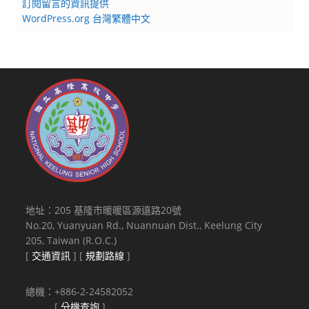
訂閱留言的資訊提供
WordPress.org 台灣繁體中文
地址：205 基隆市暖暖區源遠路20號
No.20, Yuanyuan Rd., Nuannuan Dist., Keelung City
205, Taiwan (R.O.C.)
[
交通資訊
] [
規劃路線
]
總機：+886-2-24582052
[
分機查詢
]