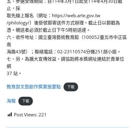
五、參選受理期間：自114年3月1日起至114年4月30日截
止，採
取先線上報名（網址：https://web.arte.gov.tw
/philology/）後掛號郵寄送件方式辦理，截止日以郵戳為
憑。親送者必須於截止日下午5時前送達。
六、收件地址：國立臺灣藝術教育館（100052臺北市中正區
南
海路43號）；聯絡電話：02-23110574分機251胡小姐。
七、另，為擴大宣傳效益，請協助將本獎網址連結於貴單位
網
37 站。
教育部文藝創作獎實施要點
下載
海報
下載
Post Views:
221