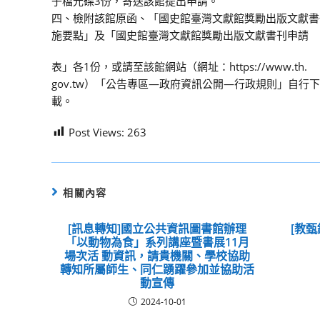
子檔光碟3份，寄送該館提出申請。
四、檢附該館原函、「國史館臺灣文獻館獎勵出版文獻書
施要點」及「國史館臺灣文獻館獎勵出版文獻書刊申請
表」各1份，或請至該館網站（網址：https://www.th.
gov.tw）「公告專區―政府資訊公開―行政規則」自行下
載。
Post Views:
263
相關內容
[訊息轉知]國立公共資訊圖書館辦理
[教甄
「以動物為食」系列講座暨書展11月
場次活 動資訊，請貴機關、學校協助
轉知所屬師生、同仁踴躍參加並協助活
動宣傳
2024-10-01