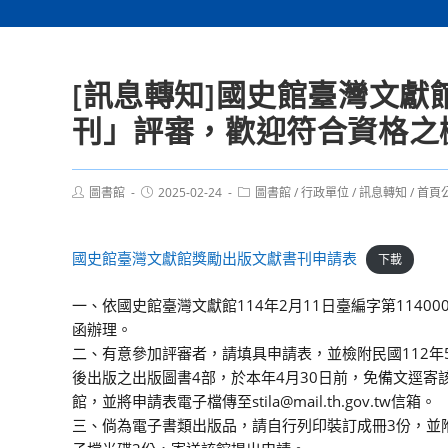
[訊息轉知]國史館臺灣文獻
刊」評審，歡迎符合資格之
Post
Post
Post
圖書館
2025-02-24
圖書館
/
行政單位
/
訊息轉知
/
首頁
author:
published:
category:
國史館臺灣文獻館獎勵出版文獻書刊申請表
下載
一、依國史館臺灣文獻館114年2月11日臺編字第114000
函辦理。
二、有意參加評審者，請填具申請表，並檢附民國112年
後出版之出版圖書4部，於本年4月30日前，免備文逕寄
館，並將申請表電子檔傳至stila@mail.th.gov.tw信箱。
三、倘為電子書類出版品，請自行列印裝訂成冊3份，並