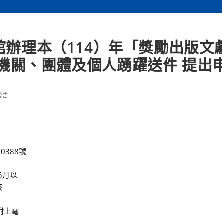
館辦理本（114）年「獎勵出版文獻
機關、團體及個人踴躍送件 提出
公告
0388號
5月以
該
附上電