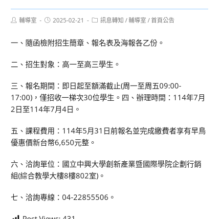
Post
Post
Post
輔導室
2025-02-21
訊息轉知
/
輔導室
/
首頁公告
author:
published:
category:
一、隨函檢附招生簡章、報名表及海報各乙份。
二、招生對象：高一至高三學生。
三、報名期間：即日起至額滿截止(周一至周五09:00-
17:00)，僅招收一梯次30位學生。四、辦理時間：114年7月
2日至114年7月4日。
五、課程費用：114年5月31日前報名並完成繳費者享有早鳥
優惠價新台幣6,650元整。
六、洽詢單位：國立中興大學創新產業暨國際學院企劃行銷
組(綜合教學大樓8樓802室)。
七、洽詢專線：04-22855506。
Post Views:
431