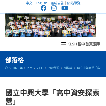
跳
｜
中文
｜
English
｜
最新公告
｜
網站導覽
｜
轉
至
主
要
內
容
KLSH基中首頁選單
部落格
>
2025 年
>
2 月
>
21 日
>
行政單位
>
輔導室
>
國立中興大學「高中資
國立中興大學「高中資安探索
營」