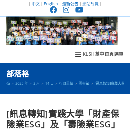
跳
｜
中文
｜
English
｜
最新公告
｜
網站導覽
｜
轉
至
主
要
內
容
KLSH基中首頁選單
部落格
>
2025 年
>
2 月
>
14 日
>
行政單位
>
圖書館
>
[訊息轉知]實踐大學「
[訊息轉知]實踐大學「財產保
險業ESG」及「壽險業ESG」