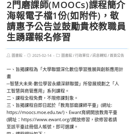
2門磨課師(MOOCs)課程簡介
海報電子檔1份(如附件)，敬
請惠予公告並鼓勵貴校教職員
生踴躍報名修習
Post
Post
Post
圖書館
2025-02-14
圖書館
/
行政單位
/
訊息轉知
/
首頁公告
author:
published:
category:
一、旨揭課程為「大學聯盟深化數位學習推展與創新應用計
畫
─智慧大未來-數位學習永續深耕聯盟」所發展規劃之「人
工智慧與商管應用」系列課程。
二、課程全程免費，不限修課對象。
三、旨揭課程自即日起於「教育部磨課師平臺」(網址:
https://moocs.moe.edu.tw/)、Ewant育網開放教育平臺
(網址：https://www.ewant.org/)開放修習，欲修習者請
至該平臺註冊個人帳號，即可選課。
四、課程網址如下：