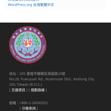
WordPress.org 台灣繁體中文
地址：205 基隆市暖暖區源遠路20號
No.20, Yuanyuan Rd., Nuannuan Dist., Keelung City
205, Taiwan (R.O.C.)
[
交通資訊
] [
規劃路線
]
總機：+886-2-24582052
[
分機查詢
]