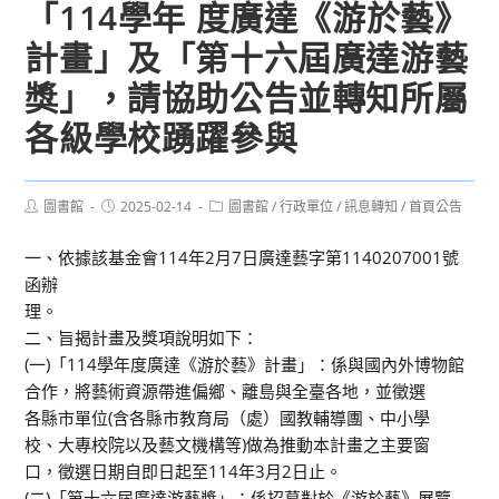
「114學年 度廣達《游於藝》
計畫」及「第十六屆廣達游藝
獎」，請協助公告並轉知所屬
各級學校踴躍參與
Post
Post
Post
圖書館
2025-02-14
圖書館
/
行政單位
/
訊息轉知
/
首頁公告
author:
published:
category:
一、依據該基金會114年2月7日廣達藝字第1140207001號
函辦
理。
二、旨揭計畫及獎項說明如下：
(一)「114學年度廣達《游於藝》計畫」：係與國內外博物館
合作，將藝術資源帶進偏鄉、離島與全臺各地，並徵選
各縣市單位(含各縣市教育局（處）國教輔導團、中小學
校、大專校院以及藝文機構等)做為推動本計畫之主要窗
口，徵選日期自即日起至114年3月2日止。
(二)「第十六屆廣達游藝獎」：係招募對於《游於藝》展覽