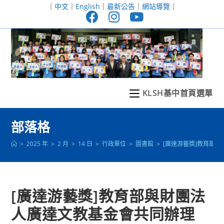
跳
｜
中文
｜
English
｜
最新公告
｜
網站導覽
｜
轉
至
主
要
內
容
KLSH基中首頁選單
部落格
>
2025 年
>
2 月
>
14 日
>
行政單位
>
圖書館
>
[廣達游藝獎]教育部
[廣達游藝獎]教育部與財團法
人廣達文教基金會共同辦理