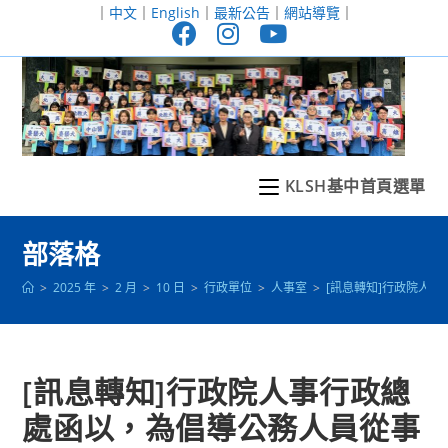
跳
｜
中文
｜
English
｜
最新公告
｜
網站導覽
｜
轉
至
主
要
內
容
KLSH基中首頁選單
部落格
>
2025 年
>
2 月
>
10 日
>
行政單位
>
人事室
>
[訊息轉知]行政院人
[訊息轉知]行政院人事行政總
處函以，為倡導公務人員從事