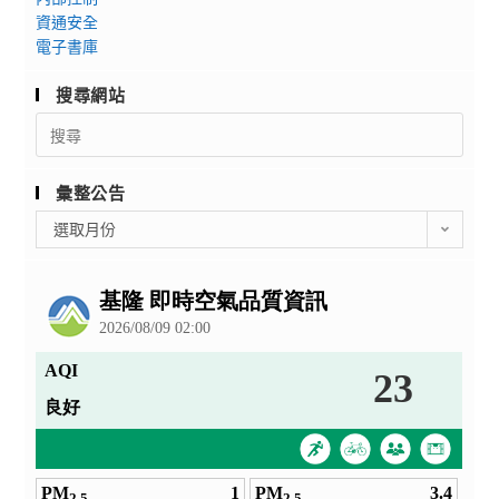
資通安全
電子書庫
搜尋網站
Search
for:
彙整公告
彙
選取月份
整
公
告