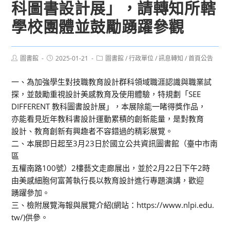
科圖書設計展」，請轉知所轄
學校團體並鼓勵踴躍參觀
Post
Post
Post
圖書館
2025-01-21
圖書館
/
行政單位
/
訊息轉知
/
首頁公告
author:
published:
category:
一、為加強學生對技職教育設計群科領域職涯認識與職業試
探，並鼓勵重視設計美感教育及使用體驗，特規劃「SEE
DIFFERENT 教科圖書設計展」，本展除能一睹得獎作品，
亦能看見近年教科書設計運動累積的創新能量，是對教育
設計、教育創新有興趣者不容錯過的精彩展覽。
二、本展即日起至3月23日於國立公共資訊圖書館（臺中市南
區
五權南路100號）2樓藝文走廊展出，並於2月22日下午2時
由美感細胞何富菁執行長以教育設計進行專題演講，歡迎
踴躍參加。
三、檢附展覽海報與展覽介紹(網站：https://www.nlpi.edu.
tw/)供參。