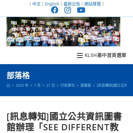
跳
｜
中文
｜
English
｜
最新公告
｜
網站導覽
｜
轉
至
主
要
內
容
KLSH基中首頁選單
部落格
>
2025 年
>
1 月
>
21 日
>
行政單位
>
圖書館
>
[訊息轉知]國立公共資
[訊息轉知]國立公共資訊圖書
館辦理「SEE DIFFERENT教