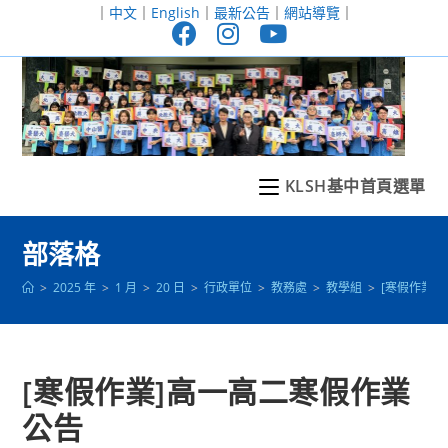
跳
｜
中文
｜
English
｜
最新公告
｜
網站導覽
｜
轉
至
主
要
內
容
KLSH基中首頁選單
部落格
>
2025 年
>
1 月
>
20 日
>
行政單位
>
教務處
>
教學組
>
[寒假作業]
[寒假作業]高一高二寒假作業
公告