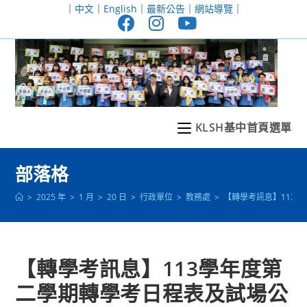
跳
｜
中文
｜
English
｜
最新公告
｜
網站導覽
｜
轉
至
主
要
內
容
KLSH基中首頁選單
部落格
>
2025 年
>
1 月
>
20 日
>
行政單位
>
教務處
>
【轉學考訊息】113
【轉學考訊息】113學年度第
二學期轉學考日程表及試場公