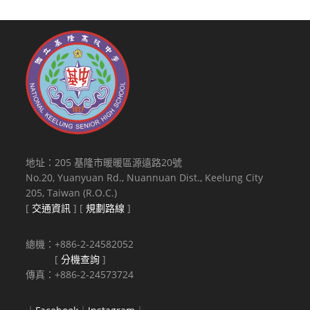
地址：205 基隆市暖暖區源遠路20號
No.20, Yuanyuan Rd., Nuannuan Dist., Keelung City
205, Taiwan (R.O.C.)
[
交通資訊
] [
規劃路線
]
總機：+886-2-24582052
[
分機查詢
]
傳真：+886-2-24573724