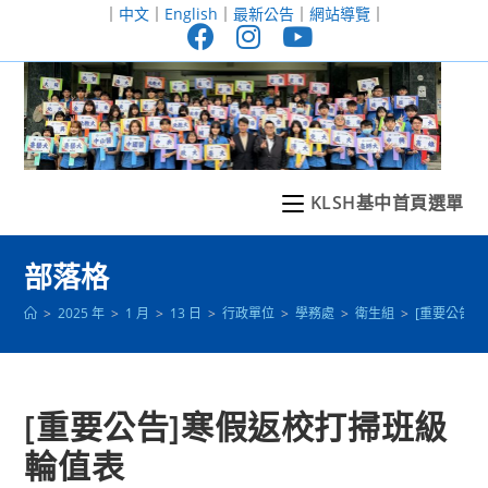
跳
｜
中文
｜
English
｜
最新公告
｜
網站導覽
｜
轉
至
主
要
內
容
KLSH基中首頁選單
部落格
>
2025 年
>
1 月
>
13 日
>
行政單位
>
學務處
>
衛生組
>
[重要公告]
[重要公告]寒假返校打掃班級
輪值表