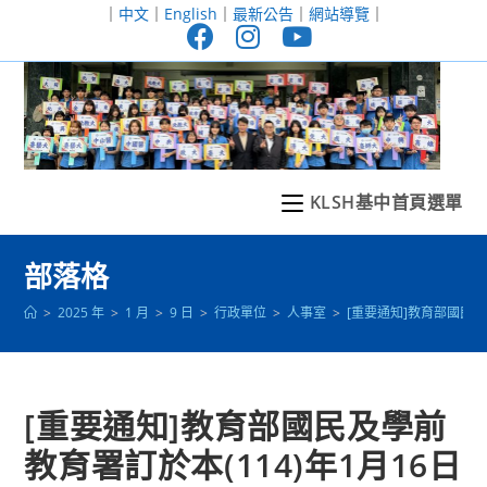
跳
｜
中文
｜
English
｜
最新公告
｜
網站導覽
｜
轉
至
主
要
內
容
KLSH基中首頁選單
部落格
>
2025 年
>
1 月
>
9 日
>
行政單位
>
人事室
>
[重要通知]教育部國民
[重要通知]教育部國民及學前
教育署訂於本(114)年1月16日