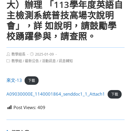
大）辦理 「113學年度英語自
主檢測系統普技高場次說明
會」，詳 如說明，請鼓勵學
校踴躍參與，請查照。
Post
Post
教學組長
2025-01-09
author:
published:
Post
教學組
/
最新公告
/
活動訊息
/
訊息轉知
category:
來文-13
下載
A09030000E_1140001864_senddoc1_1_Attach1
下載
Post Views:
409