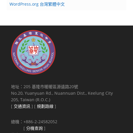
WordPress.org 台灣繁體中文
地址：205 基隆市暖暖區源遠路20號
No.20, Yuanyuan Rd., Nuannuan Dist., Keelung City
205, Taiwan (R.O.C.)
[
交通資訊
] [
規劃路線
]
總機：+886-2-24582052
[
分機查詢
]