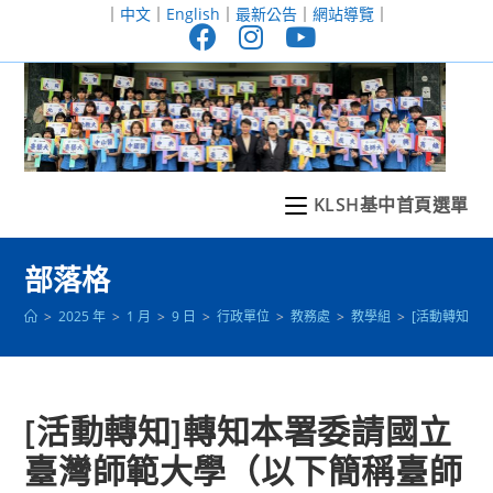
跳
｜
中文
｜
English
｜
最新公告
｜
網站導覽
｜
轉
至
主
要
內
容
KLSH基中首頁選單
部落格
>
2025 年
>
1 月
>
9 日
>
行政單位
>
教務處
>
教學組
>
[活動轉知]
[活動轉知]轉知本署委請國立
臺灣師範大學（以下簡稱臺師