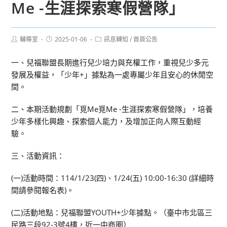
Me -生涯探索寒假營隊」
Post
Post
Post
輔導室
2025-01-06
訊息轉知
/
首頁公告
author:
published:
category:
一、兒福聯盟長期進行兒少培力與充權工作，重視兒少多元
發展及權益，「少年+」據點為一處專屬少年且安心的休閒空
間。
二、本期活動規劃「覓Me覓Me -生涯探索寒假營隊」，培養
少年多樣化興趣、探索個人能力，及增加正向人際互動經
驗。
三、活動資訊：
(一)活動時間：114/1/23(四)、1/24(五) 10:00-16:30 (詳細時
間請參閱報名表)。
(二)活動地點：兒福聯盟YOUTH+少年據點。（臺中市北區三
民路三段92-3號4樓，近一中商圈）