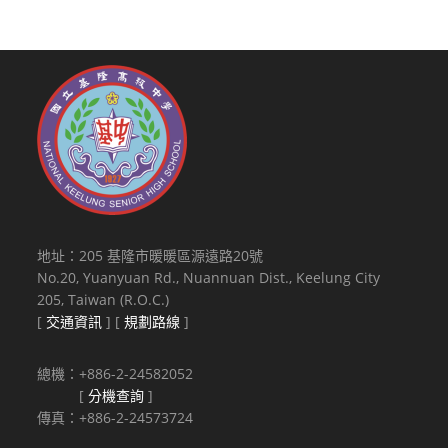
地址：205 基隆市暖暖區源遠路20號
No.20, Yuanyuan Rd., Nuannuan Dist., Keelung City
205, Taiwan (R.O.C.)
[
交通資訊
] [
規劃路線
]
總機：+886-2-24582052
[
分機查詢
]
傳真：+886-2-24573724