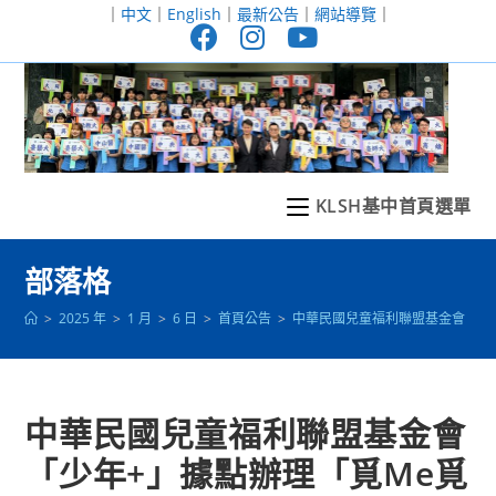
跳
｜
中文
｜
English
｜
最新公告
｜
網站導覽
｜
轉
至
主
要
內
容
KLSH基中首頁選單
部落格
>
2025 年
>
1 月
>
6 日
>
首頁公告
>
中華民國兒童福利聯盟基金會「少年
中華民國兒童福利聯盟基金會
「少年+」據點辦理「覓Me覓